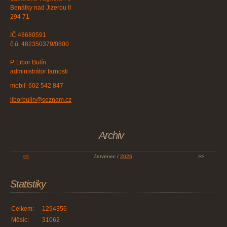
Benátky nad Jizerou II
294 71
IČ 48680591
č.ú. 482350379/0800
P. Libor Bulín
administrátor farnosti
mobil: 602 542 847
liborbulin@seznam.cz
Archiv
<<
červenec /
2026
>>
Statistiky
Celkem:
1294356
Měsíc:
31062