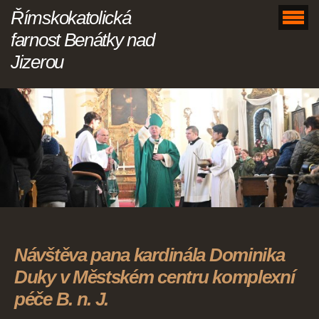
Římskokatolická
farnost Benátky nad
Jizerou
Návštěva pana kardinála Dominika
Duky v Městském centru komplexní
péče B. n. J.