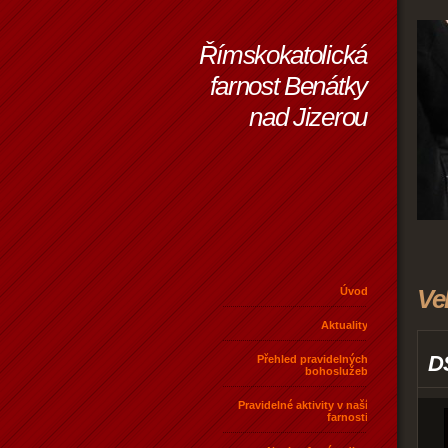
Římskokatolická
farnost Benátky
nad Jizerou
Ve
Úvod
Aktuality
D
Přehled pravidelných
bohoslužeb
Pravidelné aktivity v naší
farnosti