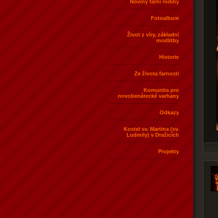
Noviny farní rodiny
Fotoalbum
Život z víry, základní
modlitby
Historie
Ze života farnosti
Komunita pro
novobenátecké varhany
Odkazy
Kostel sv. Martina (sv.
Ludmily) v Dražicích
Projekty