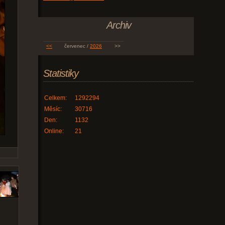
Archiv
<<
červenec /
2026
>>
Statistiky
Celkem:
1292294
Měsíc:
30716
Den:
1132
Online:
21