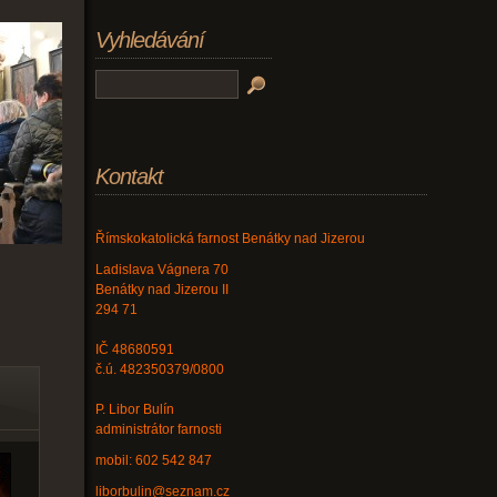
Vyhledávání
Kontakt
Římskokatolická farnost Benátky nad Jizerou
Ladislava Vágnera 70
Benátky nad Jizerou II
294 71
IČ 48680591
č.ú. 482350379/0800
P. Libor Bulín
administrátor farnosti
mobil: 602 542 847
liborbulin@seznam.cz