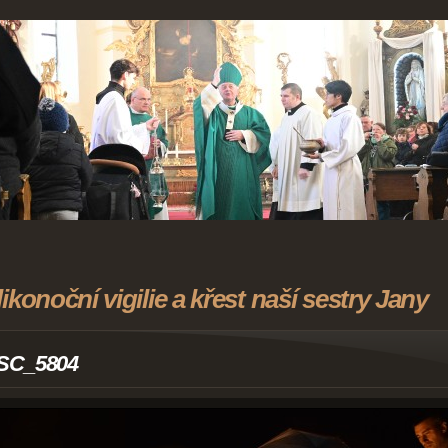
likonoční vigilie a křest naší sestry Jany
SC_5804