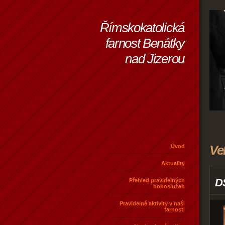
Římskokatolická
farnost Benátky
nad Jizerou
Ve
Úvod
Aktuality
D
Přehled pravidelných
bohoslužeb
Pravidelné aktivity v naší
farnosti