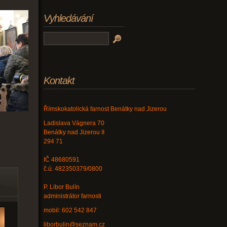
Vyhledávání
Kontakt
Římskokatolická farnost Benátky nad Jizerou
Ladislava Vágnera 70
Benátky nad Jizerou II
294 71
IČ 48680591
č.ú. 482350379/0800
P. Libor Bulín
administrátor farnosti
mobil: 602 542 847
liborbulin@seznam.cz