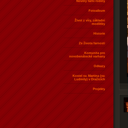
Noviny farní rodiny
Fotoalbum
Život z víry, základní
modlitby
Historie
Ze života farnosti
Komunita pro
novobenátecké varhany
Odkazy
Kostel sv. Martina (sv.
Ludmily) v Dražicích
Projekty