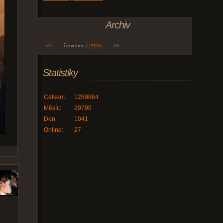
Archiv
<<
červenec /
2026
>>
Statistiky
Celkem:
1289864
Měsíc:
29790
Den:
1041
Online:
27