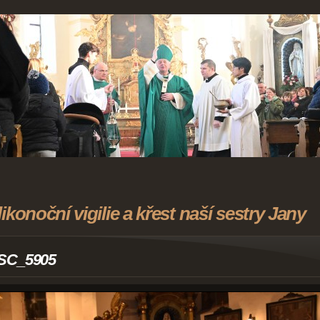
likonoční vigilie a křest naší sestry Jany
SC_5905