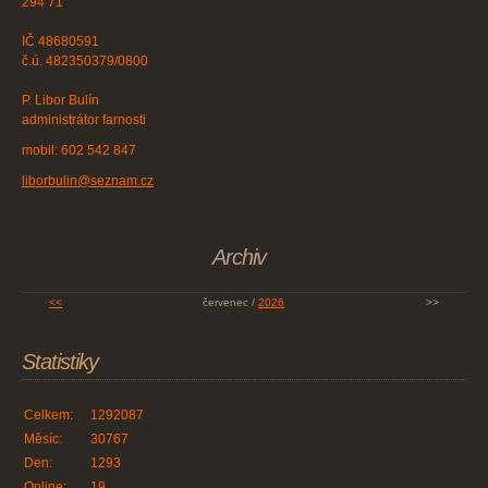
294 71
IČ 48680591
č.ú. 482350379/0800
P. Libor Bulín
administrátor farnosti
mobil: 602 542 847
liborbulin@seznam.cz
Archiv
<<
červenec /
2026
>>
Statistiky
Celkem:
1292087
Měsíc:
30767
Den:
1293
Online:
19