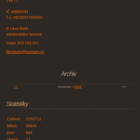
294 71
IČ 48680591
č.ú. 482350379/0800
P. Libor Bulín
administrátor farnosti
mobil: 602 542 847
liborbulin@seznam.cz
Archiv
<<
červenec /
2026
>>
Statistiky
Celkem:
1292712
Měsíc:
30646
Den:
884
Online:
12