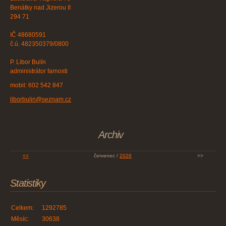
Benátky nad Jizerou II
294 71
IČ 48680591
č.ú. 482350379/0800
P. Libor Bulín
administrátor farnosti
mobil: 602 542 847
liborbulin@seznam.cz
Archiv
<<
červenec /
2026
>>
Statistiky
Celkem:
1292785
Měsíc:
30638