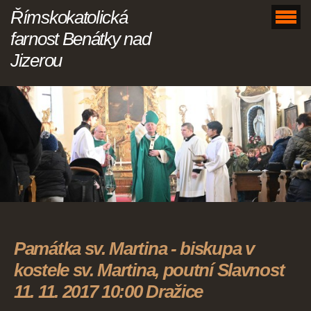
Římskokatolická
farnost Benátky nad
Jizerou
Památka sv. Martina - biskupa v
kostele sv. Martina, poutní Slavnost
11. 11. 2017 10:00 Dražice