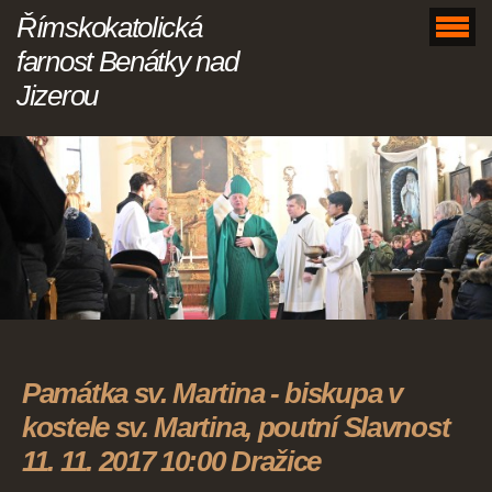
Římskokatolická
farnost Benátky nad
Jizerou
Památka sv. Martina - biskupa v
kostele sv. Martina, poutní Slavnost
11. 11. 2017 10:00 Dražice