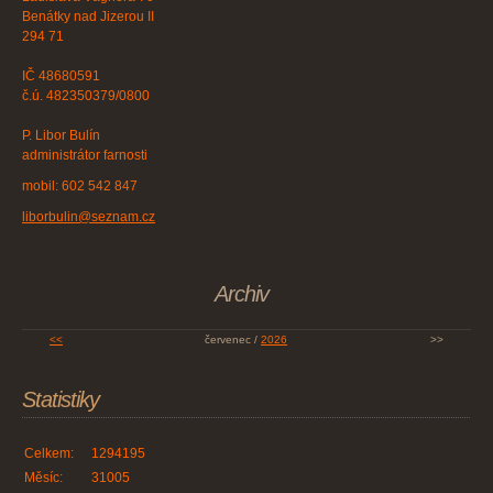
Benátky nad Jizerou II
294 71
IČ 48680591
č.ú. 482350379/0800
P. Libor Bulín
administrátor farnosti
mobil: 602 542 847
liborbulin@seznam.cz
Archiv
<<
červenec /
2026
>>
Statistiky
Celkem:
1294195
Měsíc:
31005