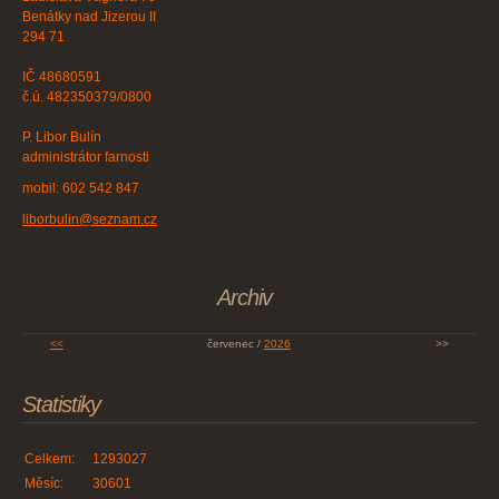
Benátky nad Jizerou II
294 71
IČ 48680591
č.ú. 482350379/0800
P. Libor Bulín
administrátor farnosti
mobil: 602 542 847
liborbulin@seznam.cz
Archiv
<<
červenec /
2026
>>
Statistiky
Celkem:
1293027
Měsíc:
30601