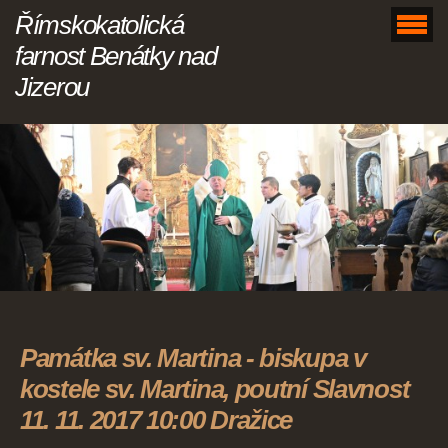
Římskokatolická
farnost Benátky nad
Jizerou
Památka sv. Martina - biskupa v
kostele sv. Martina, poutní Slavnost
11. 11. 2017 10:00 Dražice