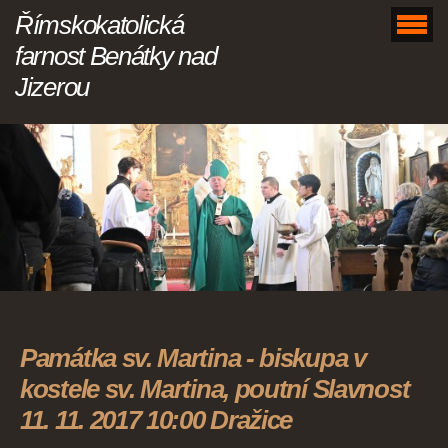
Římskokatolická
farnost Benátky nad
Jizerou
Památka sv. Martina - biskupa v
kostele sv. Martina, poutní Slavnost
11. 11. 2017 10:00 Dražice