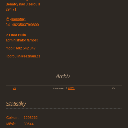
Benátky nad Jizerou II
294 71
IČ 48680591
č.ú. 482350379/0800
P. Libor Bulín
administrátor farnosti
mobil: 602 542 847
liborbulin@seznam.cz
Archiv
<<
červenec /
2026
>>
Statistiky
Celkem:
1293262
Měsíc:
30644