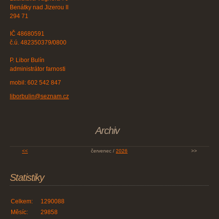
Benátky nad Jizerou II
294 71
IČ 48680591
č.ú. 482350379/0800
P. Libor Bulín
administrátor farnosti
mobil: 602 542 847
liborbulin@seznam.cz
Archiv
<<
červenec /
2026
>>
Statistiky
Celkem:
1290088
Měsíc:
29858