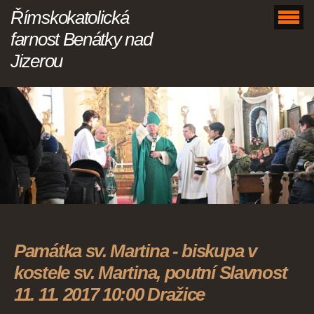
Římskokatolická
farnost Benátky nad
Jizerou
Památka sv. Martina - biskupa v
kostele sv. Martina, poutní Slavnost
11. 11. 2017 10:00 Dražice